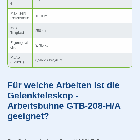
e
Max. seitl.
11,91 m
Reichweite
Max.
250 kg
Traglast
Eigengewi
9.785 kg
cht
Maße
8,50x2,41x2,41 m
(LxBxH)
Für welche Arbeiten ist die
Gelenkteleskop -
Arbeitsbühne GTB-208-H/A
geeignet?