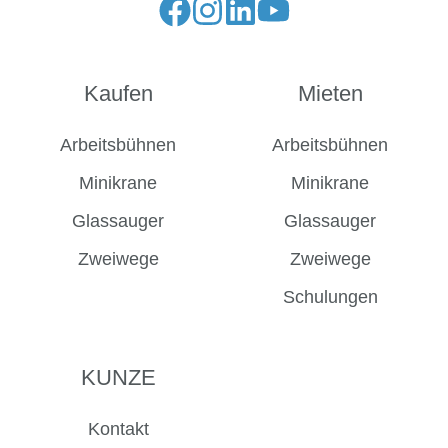
Folge
Folge
Folge
Folge
uns
uns
uns
uns
auf
auf
auf
auf
Kaufen
Mieten
Facebook
Instagram
LinkedIn
YouTube
Arbeitsbühnen
Arbeitsbühnen
Minikrane
Minikrane
Glassauger
Glassauger
Zweiwege
Zweiwege
Schulungen
KUNZE
Kontakt