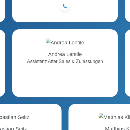
Andrea
Lentile
Andrea Lentile
Assistenz After Sales & Zulassungen
Sebastian
Mat
Seitz
Kli
astian Seitz
Matthias K