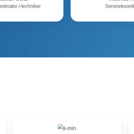
rdinator /-techniker
Servicekoordi
Iliyan
Stoilov