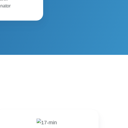
nator
Marko
Bahunek