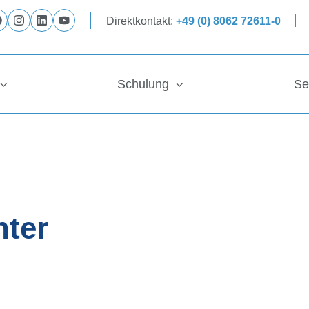
Direktkontakt:
+49 (0) 8062 72611-0
Folge
Folge
Folge
Folge
uns
uns
uns
uns
auf
auf
auf
auf
Schulung
Se
Facebook
Instagram
LinkedIn
YouTube
nter