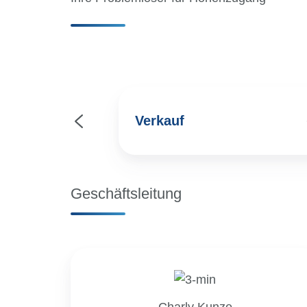
Verkauf
ng
Verkauf
Geschäftsleitung
Charly Kunze