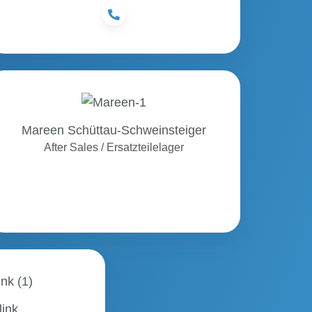
Mareen
Schüttau-
Schweinsteiger
Mareen Schüttau-Schweinsteiger
After Sales / Ersatzteilelager
thias
nk
link