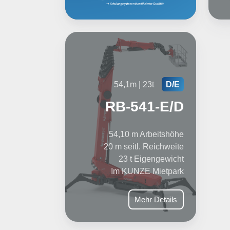
54,1m | 23t
D/E
RB-541-E/D
54,10 m Arbeitshöhe
20 m seitl. Reichweite
23 t Eigengewicht
Im KUNZE Mietpark
Mehr Details