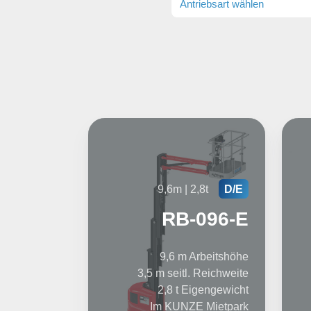
Antriebsart wählen
9,6m | 2,8t
D/E
RB-096-E
9,6 m Arbeitshöhe
3,5 m seitl. Reichweite
2,8 t Eigengewicht
Im KUNZE Mietpark