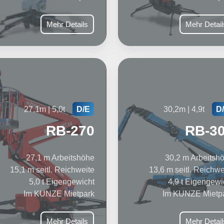
Mehr Details
Mehr Detail
27,1m | 5,0t
30,2m | 4,9t
D/E
D
RB-270
RB-3
27,1 m Arbeitshöhe
30,2 m Arbeitsh
15,1 m seitl. Reichweite
13,6 m seitl. Reichwe
5,0 t Eigengewicht
4,9 t Eigengewi
Im KUNZE Mietpark
Im KUNZE Mietp
Mehr Details
Mehr Detail