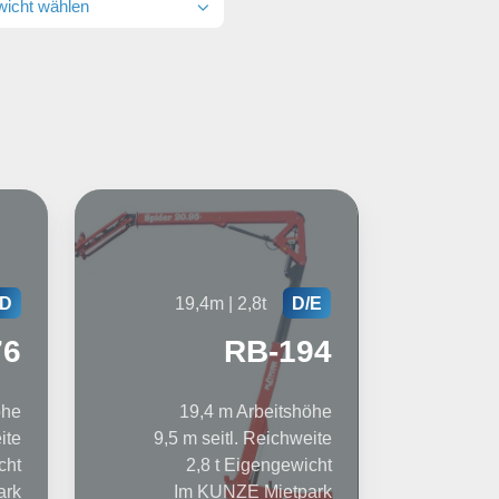
wicht wählen
19,4m | 2,8t
D
D/E
76
RB-194
öhe
19,4 m Arbeitshöhe
ite
9,5 m seitl. Reichweite
cht
2,8 t Eigengewicht
ark
Im KUNZE Mietpark