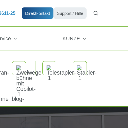
72611-25
Direktkontakt
Support / Hilfe
rvice
KUNZE