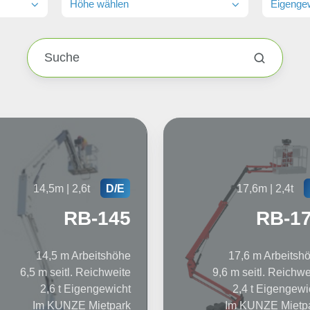
Höhe wählen
Eigenge
14,5m | 2,6t
17,6m | 2,4t
D/E
RB-145
RB-1
14,5 m Arbeitshöhe
17,6 m Arbeitsh
6,5 m seitl. Reichweite
9,6 m seitl. Reichwe
2,6 t Eigengewicht
2,4 t Eigengewi
Im KUNZE Mietpark
Im KUNZE Mietp