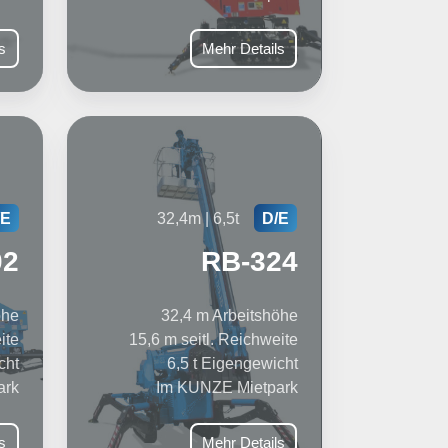
s
Mehr Details
32,4m | 6,5t
/E
D/E
02
RB-324
öhe
32,4 m Arbeitshöhe
ite
15,6 m seitl. Reichweite
cht
6,5 t Eigengewicht
ark
Im KUNZE Mietpark
s
Mehr Details