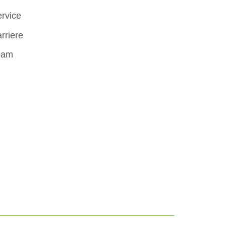
rvice
rriere
eam