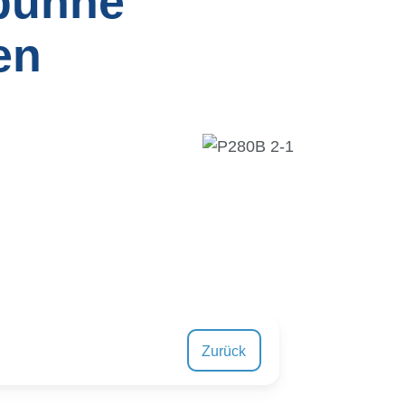
bühne
en
Zurück