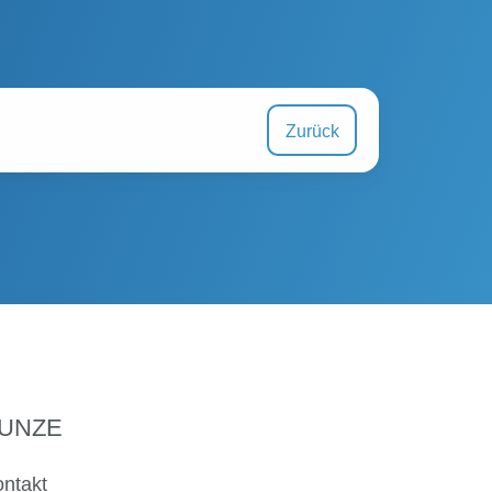
Zurück
UNZE
ntakt