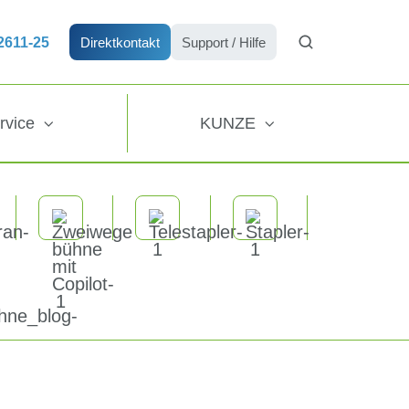
72611-25
Direktkontakt
Support / Hilfe
rvice
KUNZE