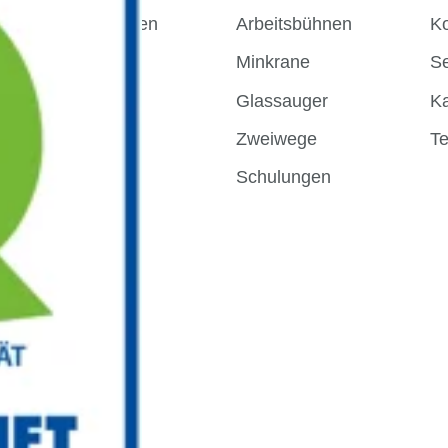
Arbeitsbühnen
Arbeitsbühnen
Ko
Minkrane
Minkrane
Se
Glassauger
Glassauger
Ka
Zweiwege
Zweiwege
T
Schulungen