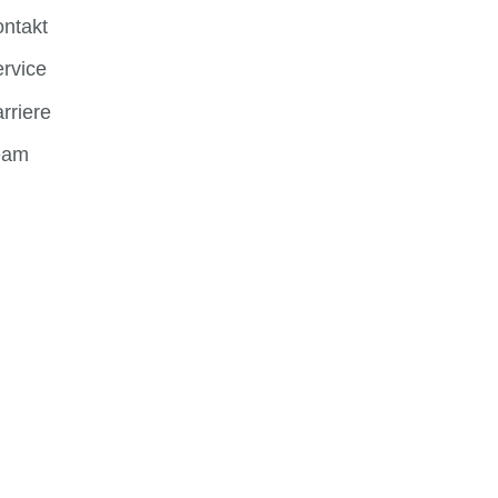
ntakt
rvice
rriere
eam