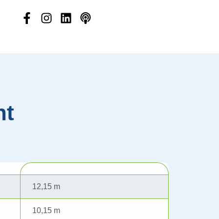
ht
12,15 m
10,15 m