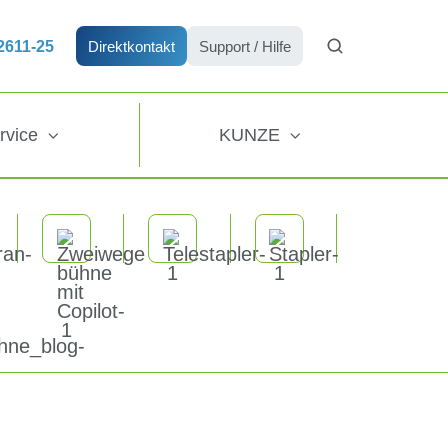
72611-25
Direktkontakt
Support / Hilfe
rvice
KUNZE