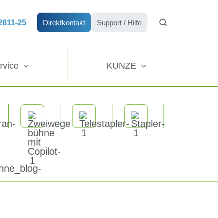
72611-25
Direktkontakt
Support / Hilfe
rvice
KUNZE