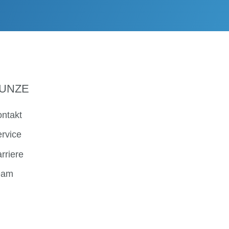
UNZE
ntakt
rvice
rriere
eam