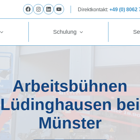
Direktkontakt:
+49 (0) 8062
Folge
Folge
Folge
Folge
uns
uns
uns
uns
auf
auf
auf
auf
Schulung
Se
Facebook
Instagram
LinkedIn
YouTube
Arbeitsbühnen
Lüdinghausen bei
Münster