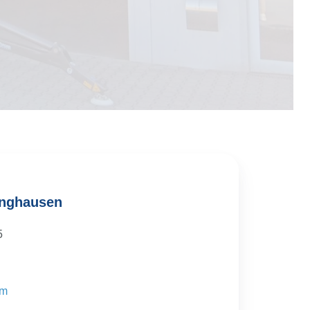
inghausen
 5
om