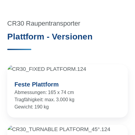
Dunkeln
Funksteuerung
CR30 Raupentransporter
Schnellladefunktion (3 Stunden)
Plattform - Versionen
Lange Nutzungsdauer mit
Abschaltautomatik
ECE-Zertifizierung R100/R10 für
Anwendungen in Elektrofahrzeugen
Feste Plattform
auf Straßen in der EU
Abmessungen: 165 x 74 cm
Tragfähigkeit: max. 3.000 kg
Gewicht: 190 kg