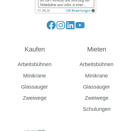
Folge
Folge
Folge
Folge
uns
uns
uns
uns
auf
auf
auf
auf
Kaufen
Mieten
Facebook
Instagram
LinkedIn
YouTube
Arbeitsbühnen
Arbeitsbühnen
Minikrane
Minikrane
Glassauger
Glassauger
Zweiwege
Zweiwege
Schulungen