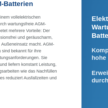
-Batterien
einem vollelektrischen
Elek
durch wartungsfreie AGM-
Wart
ietet mehrere Vorteile: Der
Batt
issionsfrei und geräuscharm,
nd Außeneinsatz macht. AGM-
Komp
 sind bekannt für ihre
hohe 
rtungsanforderungen. Sie
und liefern konstant Leistung,
sarbeiten wie das Nachfüllen
Erwei
es reduziert Ausfallzeiten und
durch