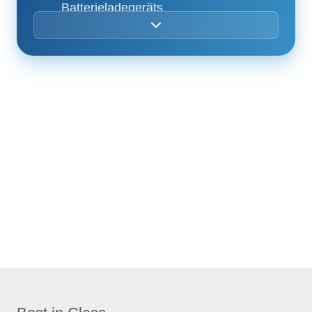
Batterieladegeräts
Weiße abriebfreie Bereifung
Betriebsstundenzähler
Manuelles Lösen der Bremse
Manueller Notablass
Gabelstapleraufnahme zur Verladung
Abschlepp- und Kranösen
Autom. Lastüberwachung
Hupe im Arbeitskorb