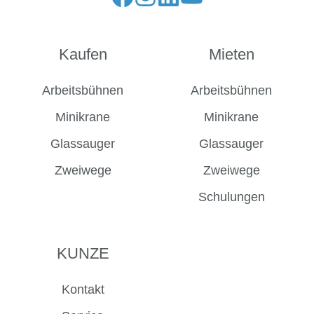
Folge
Folge
Folge
Folge
uns
uns
uns
uns
auf
auf
auf
auf
Kaufen
Mieten
Facebook
Instagram
LinkedIn
YouTube
Arbeitsbühnen
Arbeitsbühnen
Minikrane
Minikrane
Glassauger
Glassauger
Zweiwege
Zweiwege
Schulungen
KUNZE
Kontakt