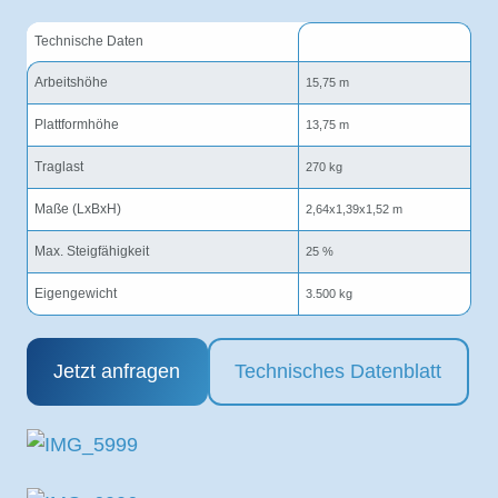
Technische Daten
Arbeitshöhe
15,75 m
Plattformhöhe
13,75 m
Traglast
270 kg
Maße (LxBxH)
2,64x1,39x1,52 m
Max. Steigfähigkeit
25 %
Eigengewicht
3.500 kg
Jetzt anfragen
Technisches Datenblatt