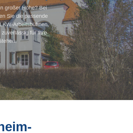
in großer Höhe? Bei
en Sie die passende
n LKW-Arbeitsbühnen,
uverlässig für Ihre
stehen.
heim-