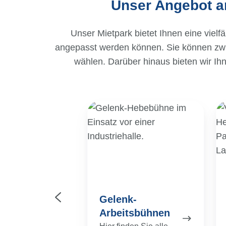
Unser Angebot an
Unser Mietpark bietet Ihnen eine viel
angepasst werden können. Sie können z
wählen. Darüber hinaus bieten wir Ih
-
Gelenk-
L
hnen
Arbeitsbühnen
Ar
Gelenk-
ger-
Arbeitsbühnen
tsbühnen
Hier finden Sie alle