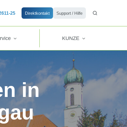
72611-25
Direktkontakt
Support / Hilfe
rvice
KUNZE
n in
gau