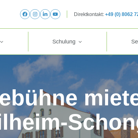
Direktkontakt:
+49 (0) 8062 
Schulung
Se
ebühne miete
ilheim-Schon