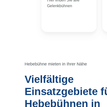
den Sie alle
Gelenkbühnen
erbühnen
Hebebühne mieten in Ihrer Nähe
Vielfältige
Einsatzgebiete f
Hebebühnen in