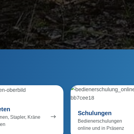
Schulungen
eten
Schulungen
en, Stapler, Kräne
Bedienerschulungen
ten
online und in Präsenz