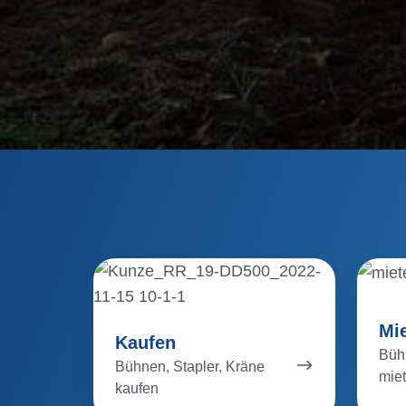
Kaufen
Mieten
Mi
Kaufen
Bühn
Bühnen, Stapler, Kräne
mie
kaufen