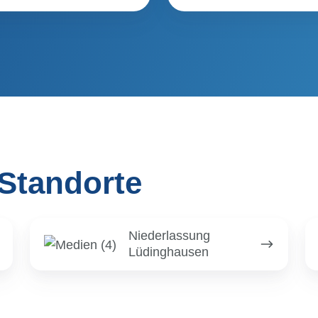
Standorte
Niederlassung
Ni
Niederlassung
Lüdinghausen
S
Lüdinghausen
-
St
J