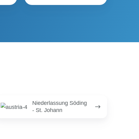
ederlassung
Niederlassung Söding
öding
- St. Johann
.
ohann