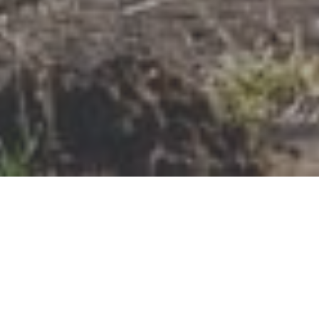
Sonderangebote sichern
Bis
Bis zu 15 %
zu
Nachlass
15
Zum