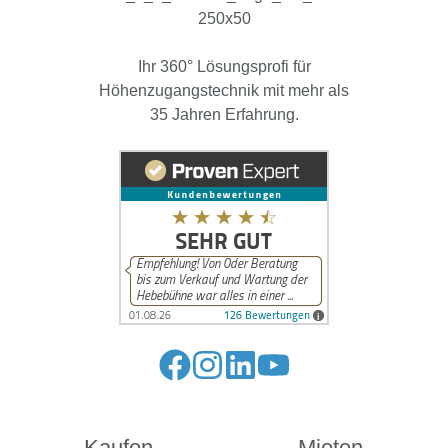
Ihr 360° Lösungsprofi für
Höhenzugangstechnik mit mehr als
35 Jahren Erfahrung.
Folge
Folge
Folge
Folge
uns
uns
uns
uns
auf
auf
auf
auf
Kaufen
Mieten