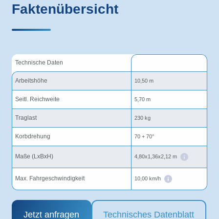
Faktenübersicht
Technische Daten
Arbeitshöhe
10,50 m
Seitl. Reichweite
5,70 m
Traglast
230 kg
Korbdrehung
70 + 70°
Maße (LxBxH)
4,80x1,36x2,12 m
Max. Fahrgeschwindigkeit
10,00 km/h
Jetzt anfragen
Technisches Datenblatt