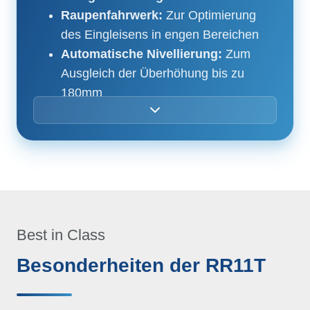
Raupenfahrwerk:
Zur Optimierung
des Eingleisens in engen Bereichen
Automatische Nivellierung:
Zum
Ausgleich der Überhöhung bis zu
180mm
Optionaler Pantograph:
Ermöglicht
Abstandsmessungen zwischen
Schienenoberkante und der
Oberleitung
Erste-Hilfe Kasten
Feuerlöscher + Halterung
Halterung für 2 Hemmschuhe Typ Libo
Best in Class
2/S49
Besonderheiten der RR11T
Arbeitsbeleuchtung im Korb sowie
über den Schienenachsen
Hubhöhenbegrenzung beim Fahren