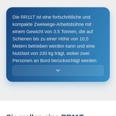
unter eingeschalteter Oberleitung
Diagnosedisplay 4,3" im Arbeitskorb
Die RR11T ist eine fortschrittliche und
und am Bodenbedienpult
kompakte Zweiwege-Arbeitsbühne mit
Hochleistungshydrauliköl biologisch
einem Gewicht von 3,5 Tonnen, die auf
abbaubar
Addinol Ecosynth Hees EL
Schienen bis zu einer Höhe von 10,5
46
Metern betrieben werden kann und eine
Zetfon Warnhupe
Nutzlast von 230 kg trägt, wobei zwei
Hydraulische Anschlüsse für
Personen an Bord berücksichtigt werden.
Anhängerbetrieb (nicht erlaubt auf der
Ausgestattet mit einem einzelnen
Infrastruktur der DB Infra GO)
Teleskoparm bietet sie vielseitige
Diagnosesysteme:
Zur einfachen
Einsatzmöglichkeiten und lässt sich
Wartung und Instandhaltung
problemlos mit einem leichten Anhänger
(Fernwartung und Telemetrie optional)
transportieren. Darüber hinaus verfügt sie
Dieselmotor Kubota:
Für
über ein Raupenfahrwerk, das sowohl für
zukunftssicheres Arbeiten mit
den Straßen- als auch für den
integriertem Dieselpartikelfilter