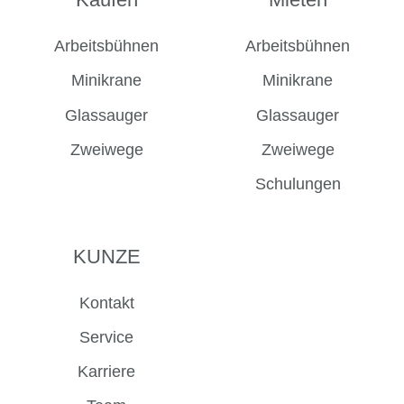
Facebook
Instagram
LinkedIn
YouTube
Arbeitsbühnen
Arbeitsbühnen
Minikrane
Minikrane
Glassauger
Glassauger
Zweiwege
Zweiwege
Schulungen
KUNZE
Kontakt
Service
Karriere