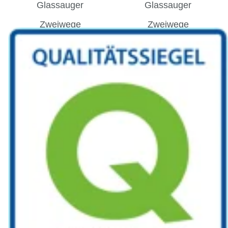
Glassauger
Glassauger
Zweiwege
Zweiwege
Schulungen
KUNZE
Kontakt
Service
Karriere
Team