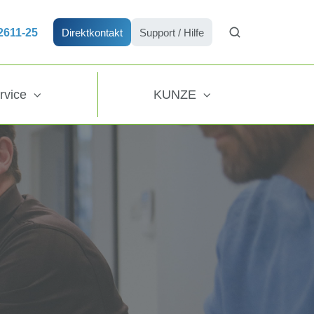
72611-25
Direktkontakt
Support / Hilfe
rvice
KUNZE
n