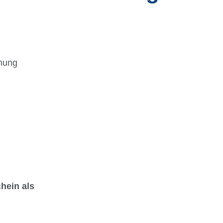
nung
ein als