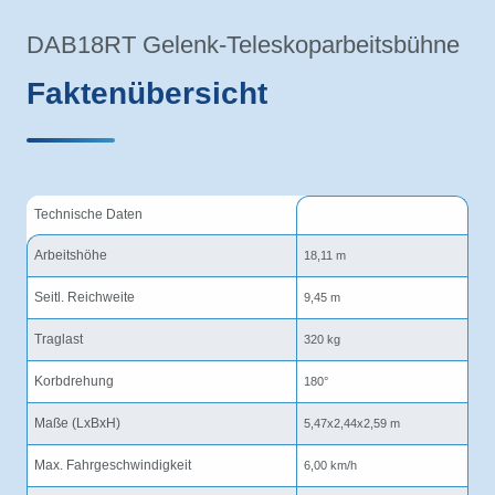
DAB18RT Gelenk-Teleskoparbeitsbühne
Faktenübersicht
Technische Daten
Arbeitshöhe
18,11 m
Seitl. Reichweite
9,45 m
Traglast
320 kg
Korbdrehung
180°
Maße (LxBxH)
5,47x2,44x2,59 m
Max. Fahrgeschwindigkeit
6,00 km/h