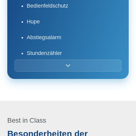
Bedienfeldschutz
Hupe
Abstiegsalarm
Stundenzähler
Rundumleuchte
Motorvorglühanzeige
Notstrom-Notpumpe
Tank- / Batterieladungsanzeige
Best in Class
Besonderheiten der
Anlasser und Notpumpe