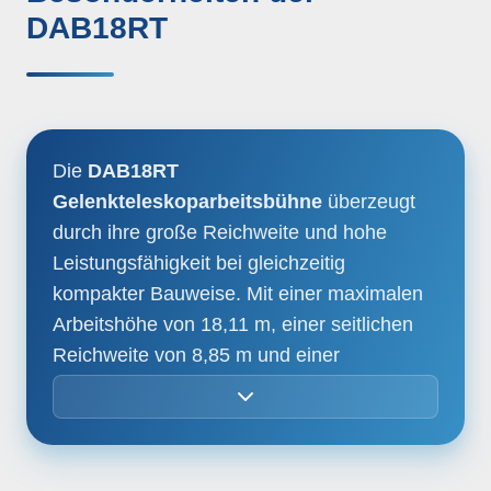
DAB18RT
Steckdose am Korb
Neigungspegelsensor mit akustischem
Die
DAB18RT
Alarm
Gelenkteleskoparbeitsbühne
überzeugt
durch ihre große Reichweite und hohe
Einklemmschutz für sicheres Arbeiten
Leistungsfähigkeit bei gleichzeitig
kompakter Bauweise. Mit einer maximalen
Selbstnivellierender Arbeitskorb
Arbeitshöhe von 18,11 m, einer seitlichen
Reichweite von 8,85 m und einer
Rotationsverriegelungssystem
Tragfähigkeit von 320 kg bietet sie optimale
Load-Sensing-System
Voraussetzungen für anspruchsvolle
Einsätze mit bis zu zwei Personen. Der um
180° drehbare Arbeitskorb sowie der 360°