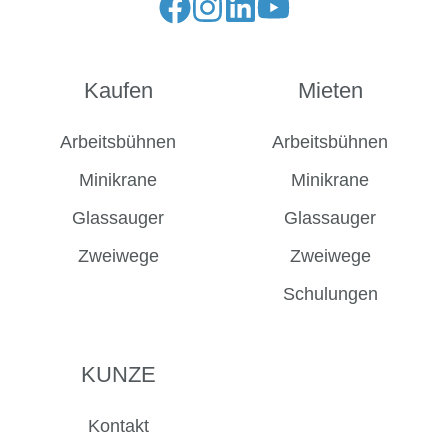
Folge
Folge
Folge
Folge
uns
uns
uns
uns
auf
auf
auf
auf
Kaufen
Mieten
Facebook
Instagram
LinkedIn
YouTube
Arbeitsbühnen
Arbeitsbühnen
Minikrane
Minikrane
Glassauger
Glassauger
Zweiwege
Zweiwege
Schulungen
KUNZE
Kontakt