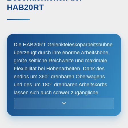
HAB20RT
Steckdose am Korb
Neigungspegelsensor mit akustischem
Die HAB20RT Gelenkteleskoparbeitsbühne
überzeugt durch ihre enorme Arbeitshöhe,
Alarm
große seitliche Reichweite und maximale
Flexibilität bei Höhenarbeiten. Dank des
Einklemmschutz für sicheres Arbeiten
endlos um 360° drehbaren Oberwagens
und des um 180° drehbaren Arbeitskorbs
Selbstnivellierender Arbeitskorb
lassen sich auch schwer zugängliche
Rotationsverriegelungssystem
Arbeitsbereiche präzise und effizient
erreichen. Die Proportionalsteuerung sowie
Load-Sensing-System
die Möglichkeit, bis zu drei Bewegungen
gleichzeitig auszuführen, sorgen für exaktes