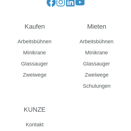
Folge
Folge
Folge
Folge
12V DC Batterie
uns
uns
uns
uns
auf
auf
auf
auf
Kaufen
Mieten
Facebook
Instagram
LinkedIn
YouTube
Arbeitsbühnen
Arbeitsbühnen
Minikrane
Minikrane
Glassauger
Glassauger
Zweiwege
Zweiwege
Schulungen
KUNZE
Kontakt