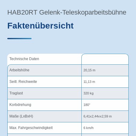
HAB20RT Gelenk-Teleskoparbeitsbühne
Faktenübersicht
Technische Daten
Arbeitshöhe
20,15 m
Seitl. Reichweite
11,13 m
Traglast
320 kg
Korbdrehung
180°
Maße (LxBxH)
6,41x2,44vx2,59 m
Max. Fahrgeschwindigkeit
6 km/h