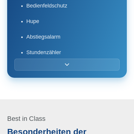
Bedienfeldschutz
Hupe
Abstiegsalarm
Stundenzähler
Rundumleuchte
Motorvorglühanzeige
Notstrom-Notpumpe
Tank- / Batterieladungsanzeige
Best in Class
Besonderheiten der
Anlasser und Notpumpe