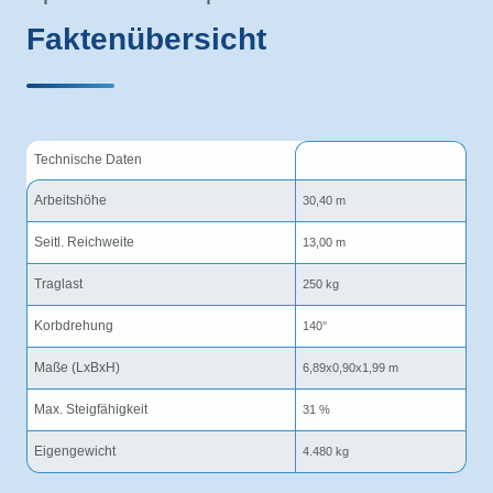
Faktenübersicht
Technische Daten
Arbeitshöhe
30,40 m
Seitl. Reichweite
13,00 m
Traglast
250 kg
Korbdrehung
140°
Maße (LxBxH)
6,89x0,90x1,99 m
Max. Steigfähigkeit
31 %
Eigengewicht
4.480 kg