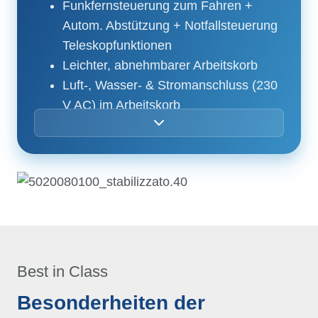
Funkfernsteuerung zum Fahren +
Autom. Abstützung + Notfallsteuerung
Teleskopfunktionen
Leichter, abnehmbarer Arbeitskorb
Luft-, Wasser- & Stromanschluss (230
V AC) im Arbeitskorb
Neigungssensor (max. 1,0°)
Diagnosedisplay zur einfachen
Wartung
Hydraulisch verstellbares
Kettenfahrwerk
Schwarze Ketten
Variable Abstützung (eng / breit)
70+70° Korbdrehung
Best in Class
Vielseitige Einsatzmöglichkeiten auch
Besonderheiten der
dank umfangreicher Optionen