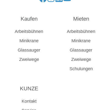
Folge
Folge
Folge
Folge
uns
uns
uns
uns
auf
auf
auf
auf
Kaufen
Mieten
Facebook
Instagram
LinkedIn
YouTube
Arbeitsbühnen
Arbeitsbühnen
Minikrane
Minikrane
Glassauger
Glassauger
Zweiwege
Zweiwege
Schulungen
KUNZE
Kontakt