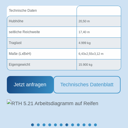
Technische Daten
Hubhöhe
20,50 m
seitliche Reichweite
17,40 m
Traglast
4.999 kg
Maße (LxBxH)
6,43x2,55x3,12 m
Eigengewicht
15.900 kg
Jetzt anfragen
Technisches Datenblatt