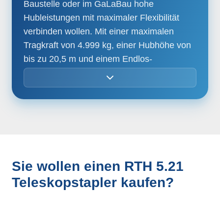
von Anbaugeräten
Baustelle oder im GaLaBau hohe
Hubleistungen mit maximaler Flexibilität
LMI - Überlastanzeiger
verbinden wollen. Mit einer maximalen
Tragkraft von 4.999 kg, einer Hubhöhe von
LLD - Live Load Diagram
bis zu 20,5 m und einem Endlos-
Rotationsbereich von 360° deckt er ein
Integrierte Onboard- und Ferndiagnose
breites Einsatzspektrum ab – vom
Materialumschlag über Montagearbeiten bis
Rückfahrkamera
hin zu Wartungs- und Installationsaufgaben.
Die klappbaren Schwenkstabilisatoren
sorgen dabei für einen großen
Q-Fit-Standard
Arbeitsbereich und hohe Standsicherheit,
Sie wollen einen RTH 5.21
auch bei voller Ausladung.
Teleskopstapler kaufen?
Vorbereitung für Arbeitskorb
Für effizientes und rechtssicheres Arbeiten
Fortschrittliches CAN-BUS-System
ist der RTH 5.21 mit einer