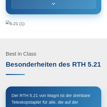
Heizung
Klimaanlage
FM/AM-Radio mit USB- und Bluetooth-
Anschluss
LED-Umgebungsbeleuchtung
Best in Class
USB Typ-A und Typ-C (5 V)
Besonderheiten des RTH 5.21
Eingänge7” Touchscreen
MCTS - Magni Combi Touch System
Software an Bord
Der RTH 5.21 von Magni ist der drehbare
Automatisches System zur Erkennung
Teleskopstapler für alle, die auf der